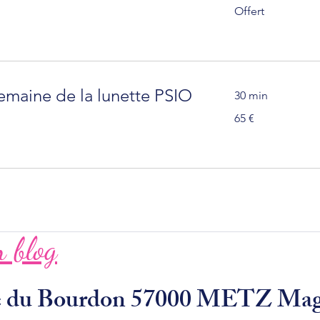
Offert
Offert
emaine de la lunette PSIO
30 min
65
65 €
euros
 blog
ue du Bourdon 57000 METZ Ma