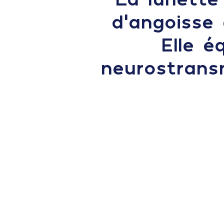
d'angoisse
Elle é
neurostrans