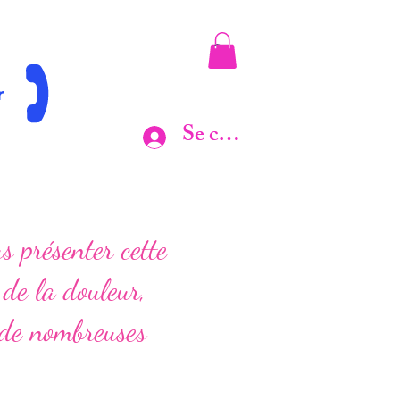
r
Se connecter
s présenter cette
 de la douleur,
 de nombreuses