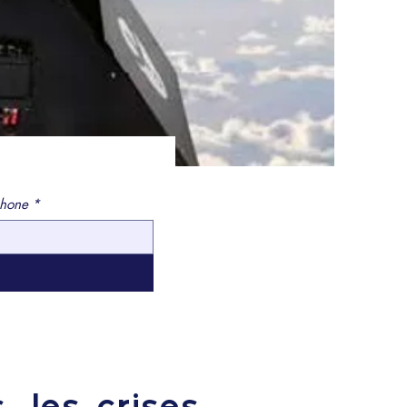
phone
*
, les crises