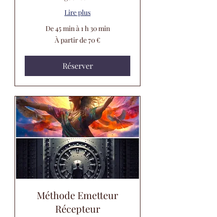
Lire plus
De 45 min à 1 h 30 min
À
À partir de 70 €
partir
de
70
euros
Réserver
Méthode Emetteur
Récepteur