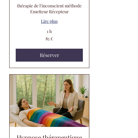
thérapie de l'inconscient méthode
Emetteur Récepteur
Lire plus
1 h
85
85 €
euros
Réserver
Hypnose thérapeutique