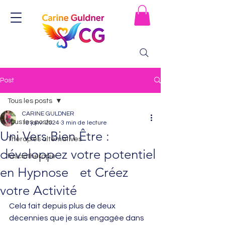
Post
Tous les posts
CARINE GULDNER
Tous les posts
18 janv. 2024
3 min de lecture
Uni Vers Bien Être :
Thérapies alternatives
développez votre potentiel
fasciathérapie
en Hypnose et Créez
votre Activité
Cela fait depuis plus de deux 
décennies que je suis engagée dans 