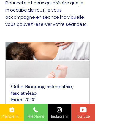
Pour celle et ceux qui préfère que je 
m'occupe de tout, je vous 
accompagne en séance individuelle 
vous pouvez réserver votre séance ici 
Ortho-Bionomy, ostéopathie, 
fasciathérap
From
€70.00
30 min - 1 h
Réserver
Prendre RDV en ligne
Téléphone
Instagram
YouTube