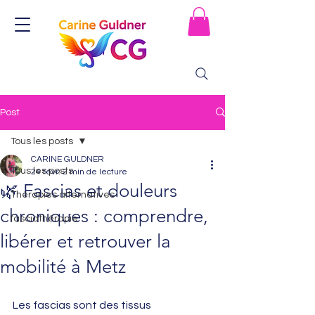
Post
Tous les posts
CARINE GULDNER
Tous les posts
24 févr.
2 min de lecture
🌿 Fascias et douleurs
Thérapies alternatives
chroniques : comprendre,
fasciathérapie
libérer et retrouver la
mobilité à Metz
Les fascias sont des tissus 