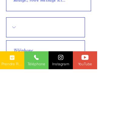
Prendre RDV en ligne
Téléphone
Instagram
YouTube
Validez votre message
84 rue du Bourdon 57000