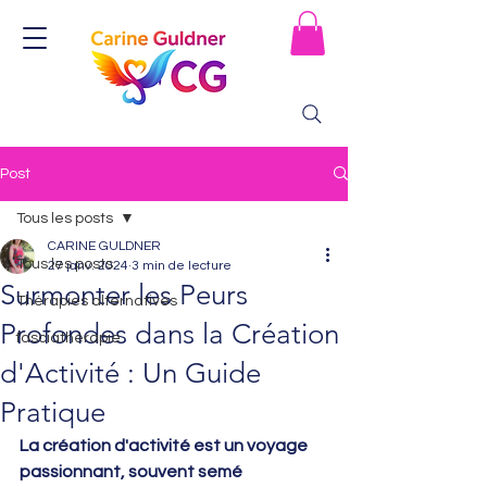
Post
Tous les posts
CARINE GULDNER
Tous les posts
27 janv. 2024
3 min de lecture
Surmonter les Peurs
Thérapies alternatives
Profondes dans la Création
fasciathérapie
d'Activité : Un Guide
Pratique
La création d'activité est un voyage 
passionnant, souvent semé 