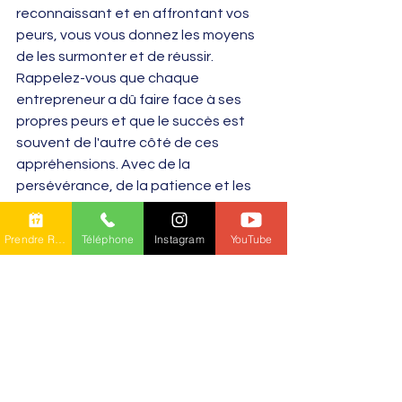
reconnaissant et en affrontant vos 
peurs, vous vous donnez les moyens 
de les surmonter et de réussir. 
Rappelez-vous que chaque 
entrepreneur a dû faire face à ses 
propres peurs et que le succès est 
souvent de l'autre côté de ces 
appréhensions. Avec de la 
persévérance, de la patience et les 
stratégies appropriées, vous pouvez 
transformer vos peurs en tremplins 
Prendre RDV en ligne
Téléphone
Instagram
YouTube
pour votre succès futur.
Voir tout
Posts récents